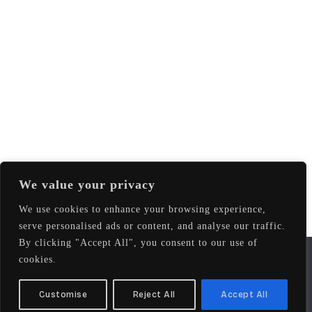
MONDAY –
SUNDAY
© 2025 All
Rights
11:00 TO 22:00
Reserved
CONTACT
.
eniousTamilan
Tel:
+47 22 69 05 22
Email:
support@curryandketchup.no
We value your privacy
We use cookies to enhance your browsing experience,
serve personalised ads or content, and analyse our traffic.
By clicking "Accept All", you consent to our use of
We use cookies to ensure that we give you the best
cookies.
experience on our website. If you continue to use this site we
will assume that you are happy with it.
Customise
Reject All
Accept All
Ok