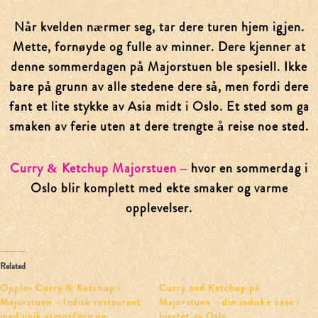
Når kvelden nærmer seg, tar dere turen hjem igjen.
Mette, fornøyde og fulle av minner. Dere kjenner at
denne sommerdagen på Majorstuen ble spesiell. Ikke
bare på grunn av alle stedene dere så, men fordi dere
fant et lite stykke av Asia midt i Oslo. Et sted som ga
smaken av ferie uten at dere trengte å reise noe sted.
Curry & Ketchup Majorstuen –
hvor en sommerdag i
Oslo blir komplett med ekte smaker og varme
Home
opplevelser.
Menu
Related
Opplev Curry & Ketchup i
Curry and Ketchup på
Drinks
Majorstuen – Indisk restaurant
Majorstuen – din indiske oase i
med unik atmosfære og
hjertet av Oslo