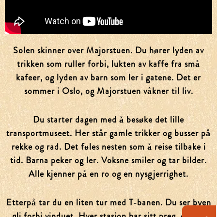
Solen skinner over Majorstuen. Du hører lyden av
trikken som ruller forbi, lukten av kaffe fra små
kafeer, og lyden av barn som ler i gatene. Det er
sommer i Oslo, og Majorstuen våkner til liv.
Du starter dagen med å besøke det lille
transportmuseet. Her står gamle trikker og busser på
rekke og rad. Det føles nesten som å reise tilbake i
tid. Barna peker og ler. Voksne smiler og tar bilder.
Alle kjenner på en ro og en nysgjerrighet.
Etterpå tar du en liten tur med T‑banen. Du ser byen
gli forbi vinduet. Hver stasjon har sitt preg, og det