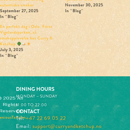
Reservation
autentiske smaker
November 30, 2025
September 27, 2025
In "Blog"
In "Blog"
Catering
En perfekt dag i Oslo: Først
Vigelandsparken, så
Gift Voucher
smakopplevelse hos Curry &
Ketchup
Event
July 3, 2025
In "Blog"
Blog
About Us
Contact Us
DINING HOURS
MONDAY –
SUNDAY
© 2025 All
Find Us
11:00 TO 22:00
Rights
Kirkeveien 51,
CONTACT
Reserved
0368 Oslo,
eniousTamilan
Tel:
+47 22 69 05 22
.
Email:
support@curryandketchup.no
Contact Us