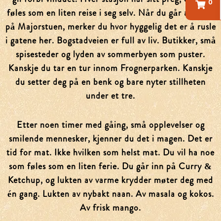
0
føles som en liten reise i seg selv. Når du går av igjen
på Majorstuen, merker du hvor hyggelig det er å rusle
i gatene her. Bogstadveien er full av liv. Butikker, små
spisesteder og lyden av sommerbyen som puster.
Kanskje du tar en tur innom Frognerparken. Kanskje
du setter deg på en benk og bare nyter stillheten
under et tre.
Etter noen timer med gåing, små opplevelser og
smilende mennesker, kjenner du det i magen. Det er
tid for mat. Ikke hvilken som helst mat. Du vil ha noe
som føles som en liten ferie. Du går inn på Curry &
Ketchup, og lukten av varme krydder møter deg med
én gang. Lukten av nybakt naan. Av masala og kokos.
Av frisk mango.