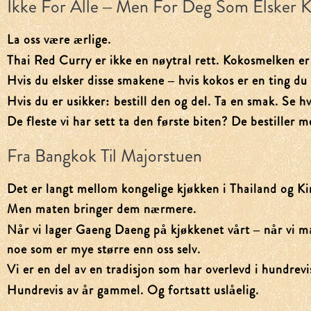
Ikke For Alle – Men For Deg Som Elsker 
La oss være ærlige.
Thai Red Curry er ikke en nøytral rett. Kokosmelken er ty
Hvis du elsker disse smakene – hvis kokos er en ting du s
Hvis du er usikker: bestill den og del. Ta en smak. Se h
De fleste vi har sett ta den første biten? De bestiller m
Fra Bangkok Til Majorstuen
Det er langt mellom kongelige kjøkken i Thailand og Ki
Men maten bringer dem nærmere.
Når vi lager Gaeng Daeng på kjøkkenet vårt – når vi ma
noe som er mye større enn oss selv.
Vi er en del av en tradisjon som har overlevd i hundrevis
Hundrevis av år gammel. Og fortsatt uslåelig.