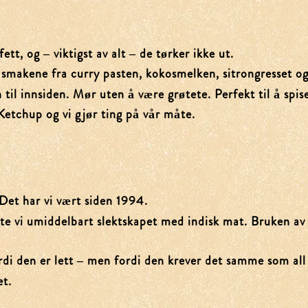
ett, og – viktigst av alt – de tørker ikke ut.
e smakene fra curry pasten, kokosmelken, sitrongresset og
il innsiden. Mør uten å være grøtete. Perfekt til å spise 
Ketchup og vi gjør ting på vår måte.
 Det har vi vært siden 1994.
te vi umiddelbart slektskapet med indisk mat. Bruken a
fordi den er lett – men fordi den krever det samme som al
et.