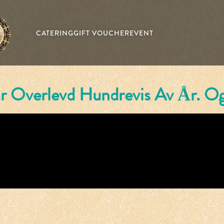
CATERING
GIFT VOUCHER
EVENT
 Overlevd Hundrevis Av År. Og
Home
Menu
Drinks
Find Us
Kirkeveien 51,
ervation
0368 Oslo,