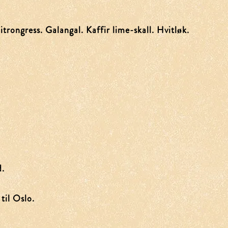
trongress. Galangal. Kaffir lime-skall. Hvitløk.
 11pm
- 11pm
d.
til Oslo.