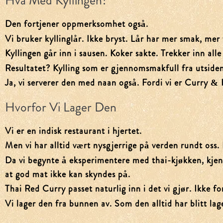
Hva Med Kyllingen?
Den fortjener oppmerksomhet også.
Vi bruker kyllinglår. Ikke bryst. Lår har mer smak, mer f
Kyllingen går inn i sausen. Koker sakte. Trekker inn all
Resultatet? Kylling som er gjennomsmakfull fra utsiden t
Ja, vi serverer den med naan også. Fordi vi er Curry & 
Hvorfor Vi Lager Den
Vi er en indisk restaurant i hjertet.
Men vi har alltid vært nysgjerrige på verden rundt oss.
Da vi begynte å eksperimentere med thai-kjøkken, kjen
at god mat ikke kan skyndes på.
Thai Red Curry passet naturlig inn i det vi gjør. Ikke 
Vi lager den fra bunnen av. Som den alltid har blitt lag