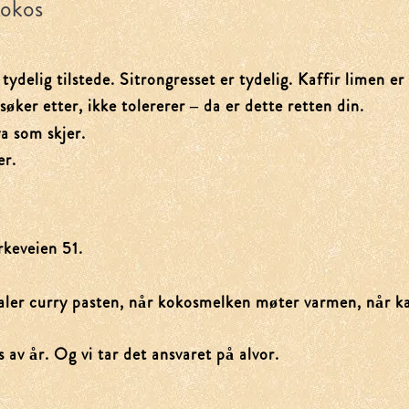
Kokos
delig tilstede. Sitrongresset er tydelig. Kaffir limen er 
øker etter, ikke tolererer – da er dette retten din.
va som skjer.
er.
rkeveien 51.
ler curry pasten, når kokosmelken møter varmen, når kaff
 av år. Og vi tar det ansvaret på alvor.