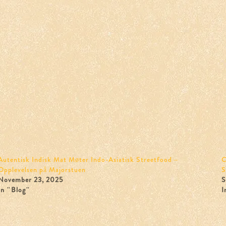
Autentisk Indisk Mat Møter Indo-Asiatisk Streetfood –
C
Opplevelsen på Majorstuen
S
November 23, 2025
S
In "Blog"
I