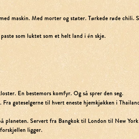
Contact Us
Catering
med maskin. Med morter og støter. Tørkede røde chili. Si
+47 22 69 05 22
Tel:
Opening Hours
 paste som luktet som et helt land i én skje.
Gift Voucher
Mon - Fri: 10am -
​​Sat - Sun: 10am 
Event
Facebook
Instagram
Blog
 kloster. En bestemors komfyr. Og så sprer den seg.
About Us
. Fra gateselgerne til hvert eneste hjemkjøkken i Thailan
Contact Us
å planeten. Servert fra Bangkok til London til New York 
orskjellen ligger.