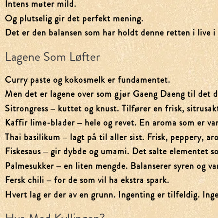
Intens møter mild.
Og plutselig gir det perfekt mening.
Det er den balansen som har holdt denne retten i live i 
Lagene Som Løfter
Curry paste og kokosmelk er fundamentet.
Men det er lagene over som gjør Gaeng Daeng til det d
Sitrongress
– kuttet og knust. Tilfører en frisk, sitrus
Kaffir lime-blader
– hele og revet. En aroma som er va
Thai basilikum
– lagt på til aller sist. Frisk, peppery, 
Fiskesaus
– gir dybde og umami. Det salte elementet s
Palmesukker
– en liten mengde. Balanserer syren og va
Fersk chili
– for de som vil ha ekstra spark.
Hvert lag er der av en grunn. Ingenting er tilfeldig. Ing